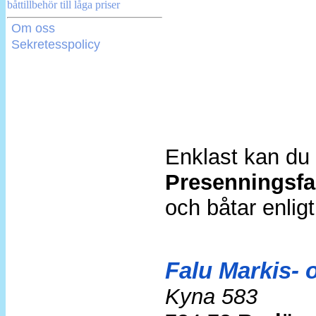
Om oss
Sekretesspolicy
Enklast kan d
Presenningsfa
och båtar enlig
Falu Markis- 
Kyna 583