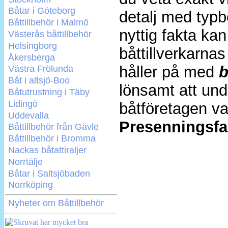
Båtar i Göteborg
detalj med typb
Båttillbehör i Malmö
nyttig fakta kan
Västerås båttillbehör
Helsingborg
båttillverkarnas
Åkersberga
håller på med
b
Västra Frölunda
Båt i altsjö-Boo
lönsamt att und
Båtutrustning i Täby
Lidingö
båtföretagen v
Uddevalla
Presenningsfa
Båttillbehör från Gävle
Båttillbehör i Bromma
Nackas båtattiraljer
Norrtälje
Båtar i Saltsjöbaden
Norrköping
Nyheter om Båttillbehör