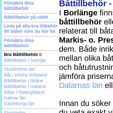
Båttillbehör 
Försäkra dina
båttillbehör
I
Borlänge
finn
Båttillbehör på nätet
båttillbehör
ell
Lista på alla bra tillbehör
relaterat till b
till båten som du bör ha
Markis- o. Pre
Försäkra dina
båttillbehör
dem. Både inrikt
Bra Båttillbehör i:
mellan olika bå
Båttillbehör i Sverige
och båtutrustni
Stockholms län
jämföra prisern
Båt i Västra Götaland
Båttillbehör i Skåne
Dalarnas län
ell
Båttillbehör i Halland
Båtar i Östergötland
Kalmar län
Innan du söker
Gävleborgs län
du veta exakt vi
Stockholm