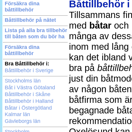
Båttillbehör 
Försäkra dina
båttillbehör
Tillsammans fin
Båttillbehör på nätet
med
båtar
och
Lista på alla bra tillbehör
många av dessa
till båten som du bör ha
inom med lång e
Försäkra dina
båttillbehör
kan det ibland v
Bra Båttillbehör i:
bra på
båttillbe
Båttillbehör i Sverige
just din båtmod
Stockholms län
av någon båtent
Båt i Västra Götaland
Båttillbehör i Skåne
båtfirma som är 
Båttillbehör i Halland
Båtar i Östergötland
begagnade båtar
Kalmar län
rekommendation 
Gävleborgs län
Oxelösund kan d
Stockholm