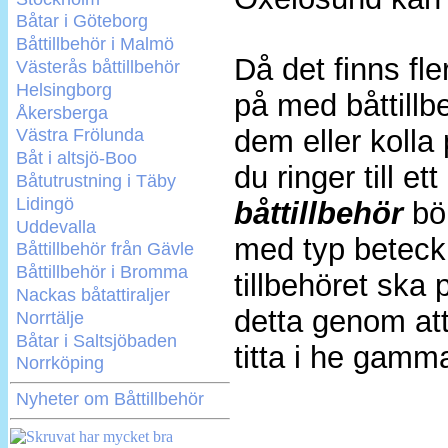
Båtar i Göteborg
Båttillbehör i Malmö
Då det finns fle
Västerås båttillbehör
Helsingborg
på med båttillb
Åkersberga
dem eller kolla 
Västra Frölunda
Båt i altsjö-Boo
du ringer till et
Båtutrustning i Täby
Lidingö
båttillbehör
bör
Uddevalla
med typ beteckn
Båttillbehör från Gävle
Båttillbehör i Bromma
tillbehöret ska
Nackas båtattiraljer
detta genom att
Norrtälje
Båtar i Saltsjöbaden
titta i he gamm
Norrköping
Nyheter om Båttillbehör