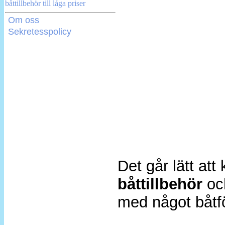
Om oss
Sekretesspolicy
Det går lätt at
båttillbehör
o
med något båtf